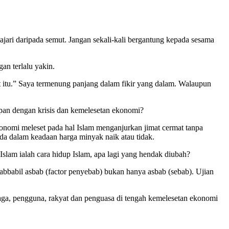
lajari daripada semut. Jangan sekali-kali bergantung kepada sesama
an terlalu yakin.
ut itu.” Saya termenung panjang dalam fikir yang dalam. Walaupun
apan dengan krisis dan kemelesetan ekonomi?
eleset pada hal Islam menganjurkan jimat cermat tanpa
ada dalam keadaan harga minyak naik atau tidak.
lam ialah cara hidup Islam, apa lagi yang hendak diubah?
sabbabil asbab (factor penyebab) bukan hanya asbab (sebab). Ujian
a, pengguna, rakyat dan penguasa di tengah kemelesetan ekonomi