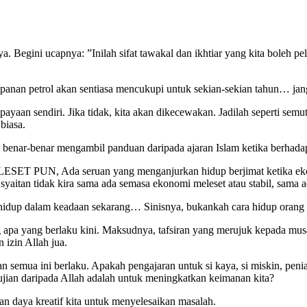
. Begini ucapnya: ”Inilah sifat tawakal dan ikhtiar yang kita boleh pe
panan petrol akan sentiasa mencukupi untuk sekian-sekian tahun… jang
payaan sendiri. Jika tidak, kita akan dikecewakan. Jadilah seperti sem
biasa.
g benar-benar mengambil panduan daripada ajaran Islam ketika berhad
da seruan yang menganjurkan hidup berjimat ketika ekonomi m
yaitan tidak kira sama ada semasa ekonomi meleset atau stabil, sama 
dup dalam keadaan sekarang… Sinisnya, bukankah cara hidup orang Is
ang apa yang berlaku kini. Maksudnya, tafsiran yang merujuk kepada mu
izin Allah jua.
 ini berlaku. Apakah pengajaran untuk si kaya, si miskin, peniag
 ujian daripada Allah adalah untuk meningkatkan keimanan kita?
n daya kreatif kita untuk menyelesaikan masalah.