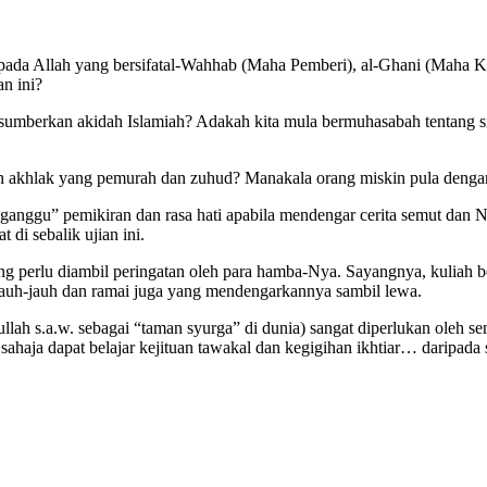
pada Allah yang bersifatal-Wahhab (Maha Pemberi), al-Ghani (Maha 
an ini?
ersumberkan akidah Islamiah? Adakah kita mula bermuhasabah tentang 
akhlak yang pemurah dan zuhud? Manakala orang miskin pula dengan 
ganggu” pemikiran dan rasa hati apabila mendengar cerita semut dan Na
di sebalik ujian ini.
yang perlu diambil peringatan oleh para hamba-Nya. Sayangnya, kuliah
jauh-jauh dan ramai juga yang mendengarkannya sambil lewa.
lullah s.a.w. sebagai “taman syurga” di dunia) sangat diperlukan oleh s
a sahaja dapat belajar kejituan tawakal dan kegigihan ikhtiar… daripada