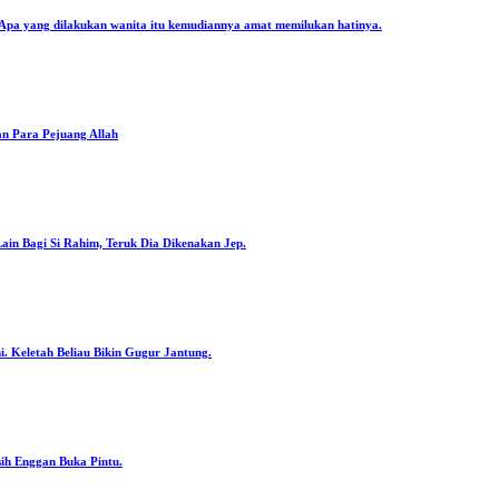
. Apa yang dilakukan wanita itu kemudiannya amat memilukan hatinya.
an Para Pejuang Allah
Lain Bagi Si Rahim, Teruk Dia Dikenakan Jep.
. Keletah Beliau Bikin Gugur Jantung.
ih Enggan Buka Pintu.