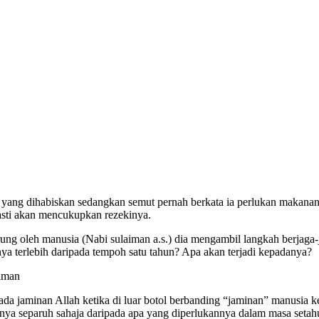
 yang dihabiskan sedangkan semut pernah berkata ia perlukan makanan 
pasti akan mencukupkan rezekinya.
kurung oleh manusia (Nabi sulaiman a.s.) dia mengambil langkah berjaga
ya terlebih daripada tempoh satu tahun? Apa akan terjadi kepadanya?
iman
minan Allah ketika di luar botol berbanding “jaminan” manusia ket
a separuh sahaja daripada apa yang diperlukannya dalam masa setahun