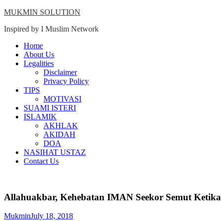
Skip
MUKMIN SOLUTION
to
Inspired by I Muslim Network
content
Close
Home
Menu
About Us
Legalities
Disclaimer
Privacy Policy
TIPS
MOTIVASI
SUAMI ISTERI
ISLAMIK
AKHLAK
AKIDAH
DOA
NASIHAT USTAZ
Contact Us
Allahuakbar, Kehebatan IMAN Seekor Semut Ketika
Mukmin
July 18, 2018