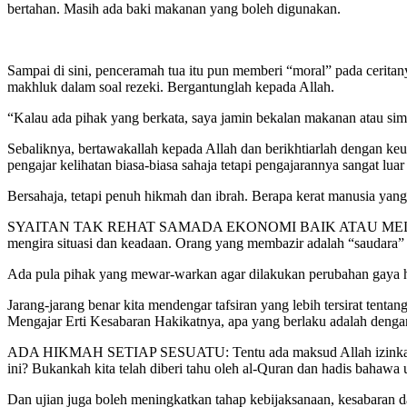
bertahan. Masih ada baki makanan yang boleh digunakan.
Sampai di sini, penceramah tua itu pun memberi “moral” pada ceritanya
makhluk dalam soal rezeki. Bergantunglah kepada Allah.
“Kalau ada pihak yang berkata, saya jamin bekalan makanan atau sim
Sebaliknya, bertawakallah kepada Allah dan berikhtiarlah dengan keu
pengajar kelihatan biasa-biasa sahaja tetapi pengajarannya sangat luar 
Bersahaja, tetapi penuh hikmah dan ibrah. Berapa kerat manusia yan
SYAITAN TAK REHAT SAMADA EKONOMI BAIK ATAU MELESET PUN, A
mengira situasi dan keadaan. Orang yang membazir adalah “saudara” s
Ada pula pihak yang mewar-warkan agar dilakukan perubahan gaya hi
Jarang-jarang benar kita mendengar tafsiran yang lebih tersirat tent
Mengajar Erti Kesabaran Hakikatnya, apa yang berlaku adalah dengan 
ADA HIKMAH SETIAP SESUATU: Tentu ada maksud Allah izinkan semua
ini? Bukankah kita telah diberi tahu oleh al-Quran dan hadis bahawa
Dan ujian juga boleh meningkatkan tahap kebijaksanaan, kesabaran da