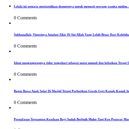
Lelaki ini sengaja menjatuhkan dompetnya untuk menguji seorang wanita miskin
0 Comments
Subhanallah, Tingginya Amalan Zikir Di Sisi Allah Yang Lebih Besar Dari Kelebih
0 Comments
Islam menganggapnya tidur tengahari sebagai suatu sunnah dan kebaikan Tetapi 
0 Comments
Bagus Bawa Anak Solat Di Masjid Tetapi Perhatikan Gerak-Geri Kanak-Kanak Ini
0 Comments
Pernafasan Terganggu Keadaan Bayi Sudah Berbuih Mulut Tapi Kru Pesawat Mas