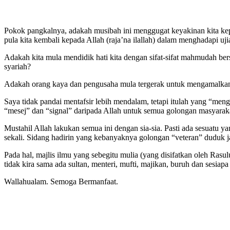
Pokok pangkalnya, adakah musibah ini menggugat keyakinan kita ke
pula kita kembali kepada Allah (raja’na ilallah) dalam menghadapi uji
Adakah kita mula mendidik hati kita dengan sifat-sifat mahmudah b
syariah?
Adakah orang kaya dan pengusaha mula tergerak untuk mengamalkan 
Saya tidak pandai mentafsir lebih mendalam, tetapi itulah yang “meng
“mesej” dan “signal” daripada Allah untuk semua golongan masyarakat 
Mustahil Allah lakukan semua ini dengan sia-sia. Pasti ada sesuatu 
sekali. Sidang hadirin yang kebanyaknya golongan “veteran” duduk 
Pada hal, majlis ilmu yang sebegitu mulia (yang disifatkan oleh Rasu
tidak kira sama ada sultan, menteri, mufti, majikan, buruh dan sesiap
Wallahualam. Semoga Bermanfaat.