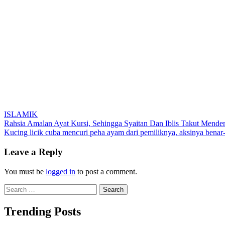
ISLAMIK
Post
Rahsia Amalan Ayat Kursi, Sehingga Syaitan Dan Iblis Takut Menden
Kucing licik cuba mencuri peha ayam dari pemiliknya, aksinya benar-
navigation
Leave a Reply
You must be
logged in
to post a comment.
Search
for:
Trending Posts