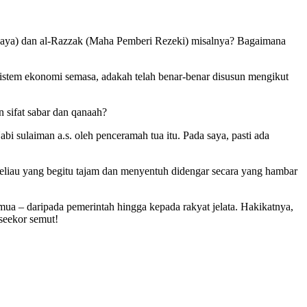
Kaya) dan al-Razzak (Maha Pemberi Rezeki) misalnya? Bagaimana
sistem ekonomi semasa, adakah telah benar-benar disusun mengikut
sifat sabar dan qanaah?
bi sulaiman a.s. oleh penceramah tua itu. Pada saya, pasti ada
 beliau yang begitu tajam dan menyentuh didengar secara yang hambar
emua – daripada pemerintah hingga kepada rakyat jelata. Hakikatnya,
 seekor semut!