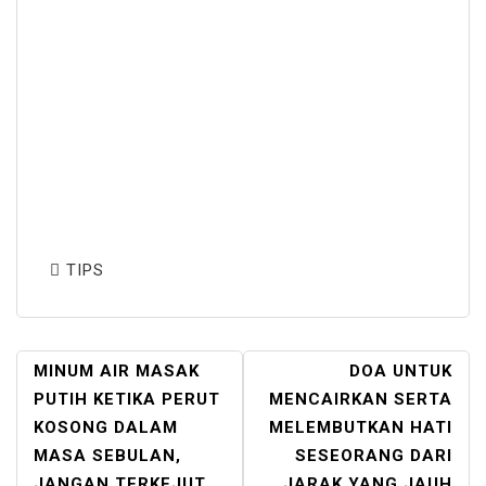
TIPS
POST
MINUM AIR MASAK
DOA UNTUK
NAVIGATION
PUTIH KETIKA PERUT
MENCAIRKAN SERTA
KOSONG DALAM
MELEMBUTKAN HATI
MASA SEBULAN,
SESEORANG DARI
JANGAN TERKEJUT
JARAK YANG JAUH