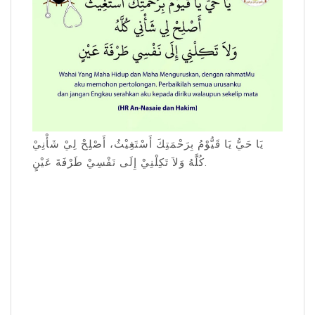
يَا حَيُّ يَا قَيُّوْمُ بِرَحْمَتِكَ أَسْتَغِيْثُ، أَصْلِحْ لِيْ شَأْنِيْ
كُلَّهُ وَلاَ تَكِلْنِيْ إِلَى نَفْسِيْ طَرْفَةَ عَيْنٍ.