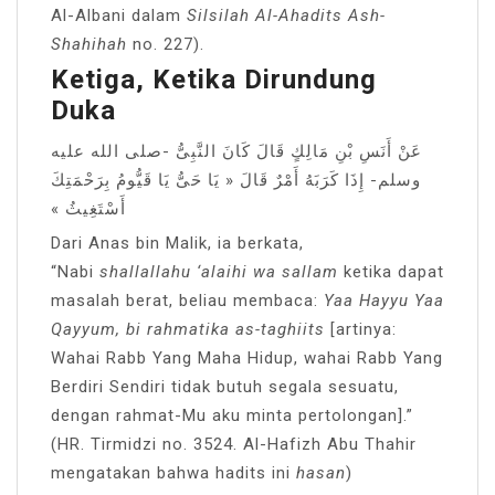
Al-Albani dalam
Silsilah Al-Ahadits Ash-
Shahihah
no. 227).
Ketiga, Ketika Dirundung
Duka
عَنْ أَنَسِ بْنِ مَالِكٍ قَالَ كَانَ النَّبِىُّ -صلى الله عليه
وسلم- إِذَا كَرَبَهُ أَمْرٌ قَالَ « يَا حَىُّ يَا قَيُّومُ بِرَحْمَتِكَ
أَسْتَغِيثُ »
Dari Anas bin Malik, ia berkata,
“Nabi
shallallahu ‘alaihi wa sallam
ketika dapat
masalah berat, beliau membaca:
Yaa Hayyu Yaa
Qayyum, bi rahmatika as-taghiits
[artinya:
Wahai Rabb Yang Maha Hidup, wahai Rabb Yang
Berdiri Sendiri tidak butuh segala sesuatu,
dengan rahmat-Mu aku minta pertolongan].”
(HR. Tirmidzi no. 3524. Al-Hafizh Abu Thahir
mengatakan bahwa hadits ini
hasan
)