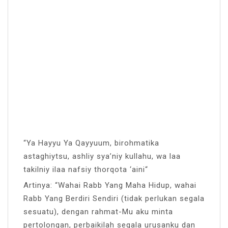
“Ya Hayyu Ya Qayyuum, birohmatika
astaghiytsu, ashliy sya’niy kullahu, wa laa
takilniy ilaa nafsiy thorqota ‘aini“
Artinya: “Wahai Rabb Yang Maha Hidup, wahai
Rabb Yang Berdiri Sendiri (tidak perlukan segala
sesuatu), dengan rahmat-Mu aku minta
pertolongan, perbaikilah segala urusanku dan