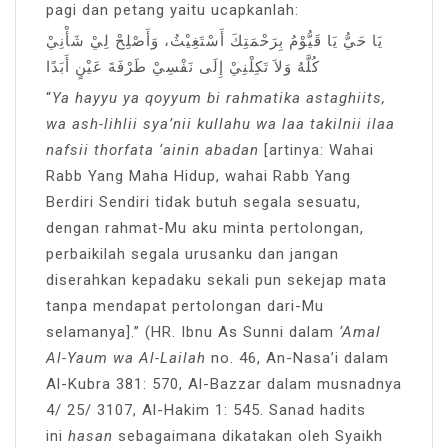
pagi dan petang yaitu ucapkanlah:
يَا حَيُّ يَا قَيُّوْمُ بِرَحْمَتِكَ أَسْتَغِيْثُ، وَأَصْلِحْ لِيْ شَأْنِيْ
كُلَّهُ وَلاَ تَكِلْنِيْ إِلَى نَفْسِيْ طَرْفَةَ عَيْنٍ أَبَدًا
“
Ya hayyu ya qoyyum bi rahmatika astaghiits,
wa ash-lihlii sya’nii kullahu wa laa takilnii ilaa
nafsii thorfata ‘ainin abadan
[artinya: Wahai
Rabb Yang Maha Hidup, wahai Rabb Yang
Berdiri Sendiri tidak butuh segala sesuatu,
dengan rahmat-Mu aku minta pertolongan,
perbaikilah segala urusanku dan jangan
diserahkan kepadaku sekali pun sekejap mata
tanpa mendapat pertolongan dari-Mu
selamanya].” (HR. Ibnu As Sunni dalam
‘Amal
Al-Yaum wa Al-Lailah
no. 46, An-Nasa’i dalam
Al-Kubra 381: 570, Al-Bazzar dalam musnadnya
4/ 25/ 3107, Al-Hakim 1: 545. Sanad hadits
ini
hasan
sebagaimana dikatakan oleh Syaikh