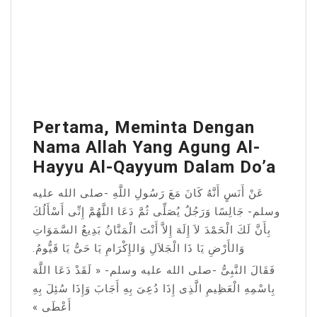
Pertama, Meminta Dengan
Nama Allah Yang Agung Al-
Hayyu Al-Qayyum Dalam Do’a
عَنْ أَنَسٍ أَنَّهُ كَانَ مَعَ رَسُولِ اللَّهِ -صلى الله عليه
وسلم- جَالِسًا وَرَجُلٌ يُصَلِّى ثُمَّ دَعَا اللَّهُمَّ إِنِّى أَسْأَلُكَ
بِأَنَّ لَكَ الْحَمْدَ لاَ إِلَهَ إِلاَّ أَنْتَ الْمَنَّانُ بَدِيعُ السَّمَوَاتِ
وَالأَرْضِ يَا ذَا الْجَلاَلِ وَالإِكْرَامِ يَا حَىُّ يَا قَيُّومُ.
فَقَالَ النَّبِىُّ -صلى الله عليه وسلم- « لَقَدْ دَعَا اللَّهَ
بِاسْمِهِ الْعَظِيمِ الَّذِى إِذَا دُعِىَ بِهِ أَجَابَ وَإِذَا سُئِلَ بِهِ
أَعْطَى »