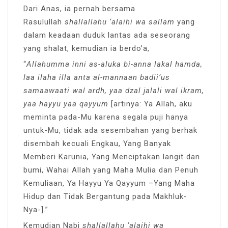
Dari Anas, ia pernah bersama
Rasulullah
shallallahu ‘alaihi wa sallam
yang
dalam keadaan duduk lantas ada seseorang
yang shalat, kemudian ia berdo’a,
“
Allahumma inni as-aluka bi-anna lakal hamda,
laa ilaha illa anta al-mannaan badii’us
samaawaati wal ardh, yaa dzal jalali wal ikram,
yaa hayyu yaa qayyum
[artinya: Ya Allah, aku
meminta pada-Mu karena segala puji hanya
untuk-Mu, tidak ada sesembahan yang berhak
disembah kecuali Engkau, Yang Banyak
Memberi Karunia, Yang Menciptakan langit dan
bumi, Wahai Allah yang Maha Mulia dan Penuh
Kemuliaan, Ya Hayyu Ya Qayyum –Yang Maha
Hidup dan Tidak Bergantung pada Makhluk-
Nya-].”
Kemudian Nabi
shallallahu ‘alaihi wa