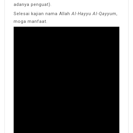
adanya penguat).
Selesai kajian nama Allah
Al-Hayyu Al-Qayyum
,
moga manfaat.