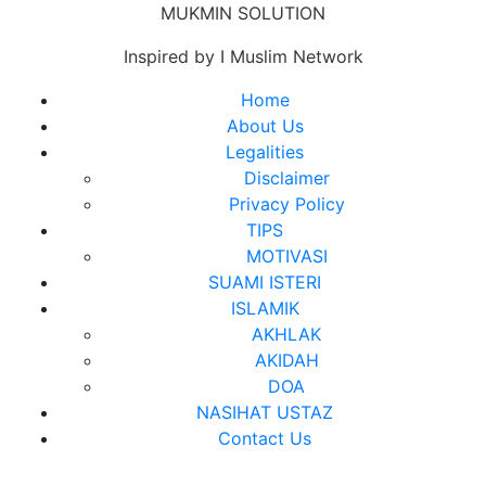
Skip
MUKMIN SOLUTION
to
Inspired by I Muslim Network
content
Close
Home
Menu
About Us
Legalities
Disclaimer
Privacy Policy
TIPS
MOTIVASI
SUAMI ISTERI
ISLAMIK
AKHLAK
AKIDAH
DOA
NASIHAT USTAZ
Contact Us