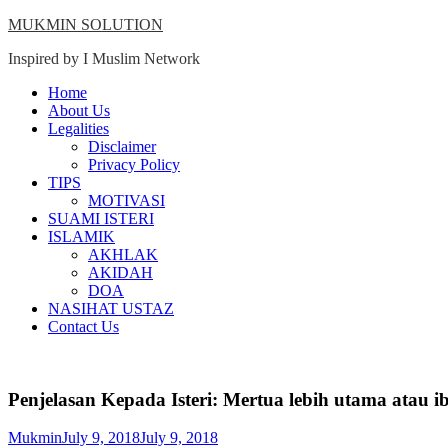
Skip
MUKMIN SOLUTION
to
Inspired by I Muslim Network
content
Close
Home
Menu
About Us
Legalities
Disclaimer
Privacy Policy
TIPS
MOTIVASI
SUAMI ISTERI
ISLAMIK
AKHLAK
AKIDAH
DOA
NASIHAT USTAZ
Contact Us
Penjelasan Kepada Isteri: Mertua lebih utama atau
Mukmin
July 9, 2018
July 9, 2018