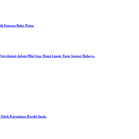
ih Enggan Buka Pintu.
Penyelamat dalam Misi Gua Tham Luang Yang Sangat Bahaya.
 Telah Kurniakan Rezeki Anak.