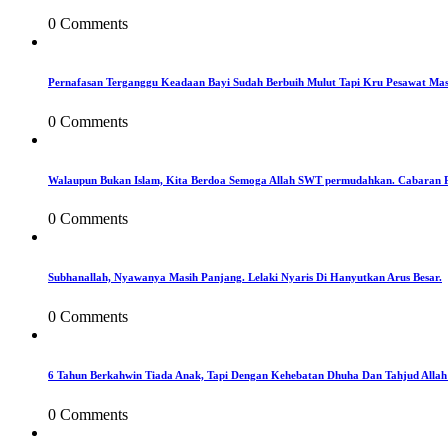
0 Comments
Pernafasan Terganggu Keadaan Bayi Sudah Berbuih Mulut Tapi Kru Pesawat Mas
0 Comments
Walaupun Bukan Islam, Kita Berdoa Semoga Allah SWT permudahkan. Cabaran 
0 Comments
Subhanallah, Nyawanya Masih Panjang. Lelaki Nyaris Di Hanyutkan Arus Besar.
0 Comments
6 Tahun Berkahwin Tiada Anak, Tapi Dengan Kehebatan Dhuha Dan Tahjud Allah
0 Comments