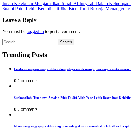
Post
Inilah Kelebihan Mengamalkan Surah Al-Insyirah Dalam Kehidupan S
Suami Patut Lebih Berhati hati Jika Isteri Turut Bekerja Menanggung
navigation
Leave a Reply
You must be
logged in
to post a comment.
Search
for:
Trending Posts
Lelaki ini sengaja menjatuhkan dompetnya untuk menguji seorang wanita miskin
0 Comments
Subhanallah, Tingginya Amalan Zikir Di Sisi Allah Yang Lebih Besar Dari Kelebih
0 Comments
Islam menganggapnya tidur tengahari sebagai suatu sunnah dan kebaikan Tetapi 