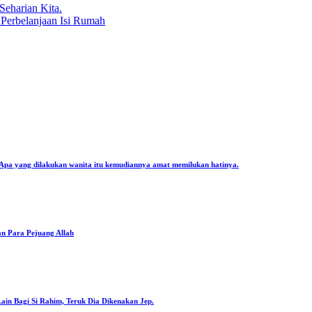
eharian Kita.
 Perbelanjaan Isi Rumah
. Apa yang dilakukan wanita itu kemudiannya amat memilukan hatinya.
an Para Pejuang Allah
Lain Bagi Si Rahim, Teruk Dia Dikenakan Jep.