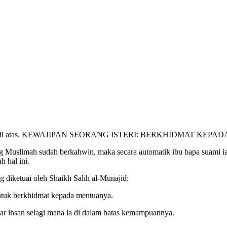
az jawab di atas. KEWAJIPAN SEORANG ISTERI: BERKHIDMAT KE
 Muslimah sudah berkahwin, maka secara automatik ibu bapa suami ia
 hal ini.
 diketuai oleh Shaikh Salih al-Munajid:
ntuk berkhidmat kepada mentuanya.
sar ihsan selagi mana ia di dalam batas kemampuannya.