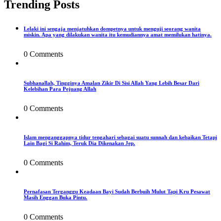
Trending Posts
Lelaki ini sengaja menjatuhkan dompetnya untuk menguji seorang wanita
miskin. Apa yang dilakukan wanita itu kemudiannya amat memilukan hatinya.
0 Comments
Subhanallah, Tingginya Amalan Zikir Di Sisi Allah Yang Lebih Besar Dari
Kelebihan Para Pejuang Allah
0 Comments
Islam menganggapnya tidur tengahari sebagai suatu sunnah dan kebaikan Tetapi
Lain Bagi Si Rahim, Teruk Dia Dikenakan Jep.
0 Comments
Pernafasan Terganggu Keadaan Bayi Sudah Berbuih Mulut Tapi Kru Pesawat
Masih Enggan Buka Pintu.
0 Comments