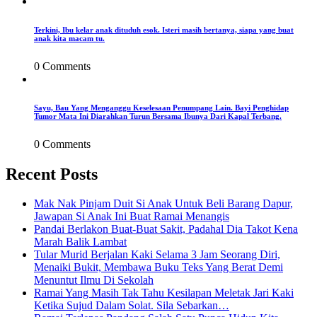
Terkini, Ibu kelar anak dituduh esok. Isteri masih bertanya, siapa yang buat
anak kita macam tu.
0 Comments
Sayu, Bau Yang Menganggu Keselesaan Penumpang Lain. Bayi Penghidap
Tumor Mata Ini Diarahkan Turun Bersama Ibunya Dari Kapal Terbang.
0 Comments
Recent Posts
Mak Nak Pinjam Duit Si Anak Untuk Beli Barang Dapur,
Jawapan Si Anak Ini Buat Ramai Menangis
Pandai Berlakon Buat-Buat Sakit, Padahal Dia Takot Kena
Marah Balik Lambat
Tular Murid Berjalan Kaki Selama 3 Jam Seorang Diri,
Menaiki Bukit, Membawa Buku Teks Yang Berat Demi
Menuntut Ilmu Di Sekolah
Ramai Yang Masih Tak Tahu Kesilapan Meletak Jari Kaki
Ketika Sujud Dalam Solat. Sila Sebarkan…