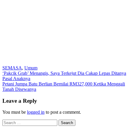
SEMASA
,
Umum
Post
‘Pakcik Grab’ Menangis, Saya Terkejut Dia Cakap Lepas Ditanya
Pasal Anaknya
navigation
Petani Jumpa Batu Berlian Bernilai RM327,000 Ketika Menggali
Tanah Disewanya
Leave a Reply
You must be
logged in
to post a comment.
Search
for: