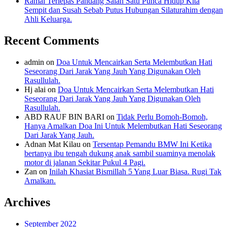
Ramai Terlepas Pandang Salah Satu Punca Hidup Kita
Sempit dan Susah Sebab Putus Hubungan Silaturahim dengan
Ahli Keluarga.
Recent Comments
admin
on
Doa Untuk Mencairkan Serta Melembutkan Hati
Seseorang Dari Jarak Yang Jauh Yang Digunakan Oleh
Rasullulah.
Hj alai
on
Doa Untuk Mencairkan Serta Melembutkan Hati
Seseorang Dari Jarak Yang Jauh Yang Digunakan Oleh
Rasullulah.
ABD RAUF BIN BARI
on
Tidak Perlu Bomoh-Bomoh,
Hanya Amalkan Doa Ini Untuk Melembutkan Hati Seseorang
Dari Jarak Yang Jauh.
Adnan Mat Kilau
on
Tersentap Pemandu BMW Ini Ketika
bertanya ibu tengah dukung anak sambil suaminya menolak
motor di jalanan Sekitar Pukul 4 Pagi.
Zan
on
Inilah Khasiat Bismillah 5 Yang Luar Biasa. Rugi Tak
Amalkan.
Archives
September 2022