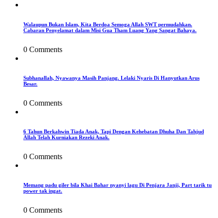
Walaupun Bukan Islam, Kita Berdoa Semoga Allah SWT permudahkan.
Cabaran Penyelamat dalam Misi Gua Tham Luang Yang Sangat Bahaya.
0 Comments
Subhanallah, Nyawanya Masih Panjang. Lelaki Nyaris Di Hanyutkan Arus
Besar.
0 Comments
6 Tahun Berkahwin Tiada Anak, Tapi Dengan Kehebatan Dhuha Dan Tahjud
Allah Telah Kurniakan Rezeki Anak.
0 Comments
Memang padu giler bila Khai Bahar nyanyi lagu Di Penjara Janji, Part tarik tu
power tak ingat.
0 Comments