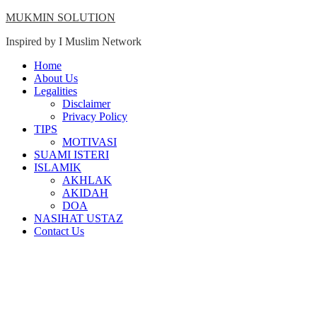
Skip
MUKMIN SOLUTION
to
Inspired by I Muslim Network
content
Close
Home
Menu
About Us
Legalities
Disclaimer
Privacy Policy
TIPS
MOTIVASI
SUAMI ISTERI
ISLAMIK
AKHLAK
AKIDAH
DOA
NASIHAT USTAZ
Contact Us