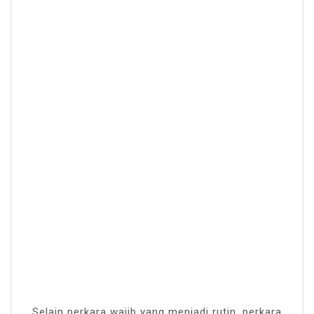
Selain perkara wajib yang menjadi rutin, perkara