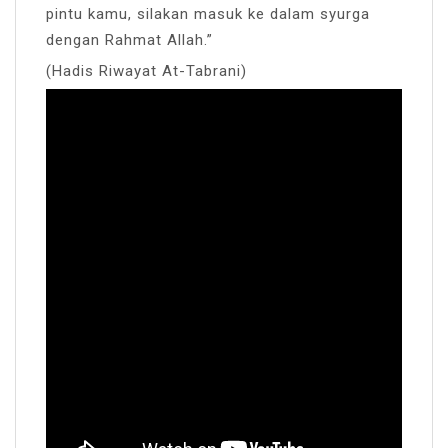
pintu kamu, silakan masuk ke dalam syurga
dengan Rahmat Allah.”
(Hadis Riwayat At-Tabrani)