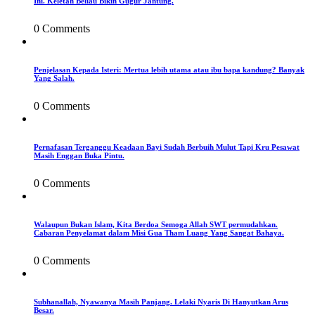
Ini. Keletah Beliau Bikin Gugur Jantung.
0 Comments
Penjelasan Kepada Isteri: Mertua lebih utama atau ibu bapa kandung? Banyak
Yang Salah.
0 Comments
Pernafasan Terganggu Keadaan Bayi Sudah Berbuih Mulut Tapi Kru Pesawat
Masih Enggan Buka Pintu.
0 Comments
Walaupun Bukan Islam, Kita Berdoa Semoga Allah SWT permudahkan.
Cabaran Penyelamat dalam Misi Gua Tham Luang Yang Sangat Bahaya.
0 Comments
Subhanallah, Nyawanya Masih Panjang. Lelaki Nyaris Di Hanyutkan Arus
Besar.