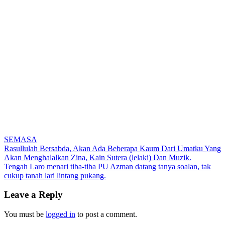
SEMASA
Post
Rasullulah Bersabda, Akan Ada Beberapa Kaum Dari Umatku Yang
Akan Menghalalkan Zina, Kain Sutera (lelaki) Dan Muzik.
navigation
Tengah Laro menari tiba-tiba PU Azman datang tanya soalan, tak
cukup tanah lari lintang pukang.
Leave a Reply
You must be
logged in
to post a comment.