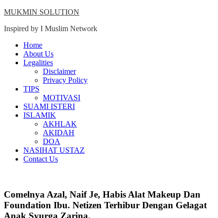
Skip
MUKMIN SOLUTION
to
Inspired by I Muslim Network
content
Close
Home
Menu
About Us
Legalities
Disclaimer
Privacy Policy
TIPS
MOTIVASI
SUAMI ISTERI
ISLAMIK
AKHLAK
AKIDAH
DOA
NASIHAT USTAZ
Contact Us
Comelnya Azal, Naif Je, Habis Alat Makeup Dan
Foundation Ibu. Netizen Terhibur Dengan Gelagat
Anak Syurga Zarina.