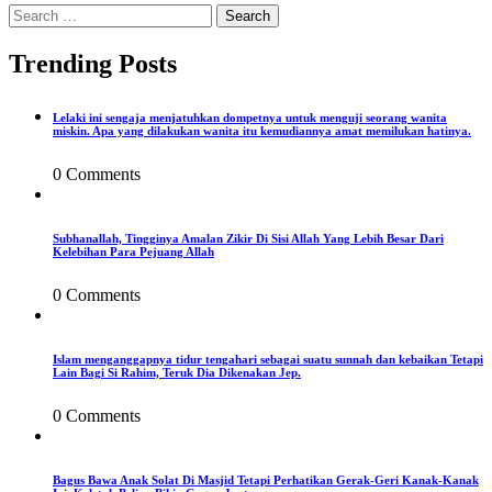
Search
for:
Trending Posts
Lelaki ini sengaja menjatuhkan dompetnya untuk menguji seorang wanita
miskin. Apa yang dilakukan wanita itu kemudiannya amat memilukan hatinya.
0 Comments
Subhanallah, Tingginya Amalan Zikir Di Sisi Allah Yang Lebih Besar Dari
Kelebihan Para Pejuang Allah
0 Comments
Islam menganggapnya tidur tengahari sebagai suatu sunnah dan kebaikan Tetapi
Lain Bagi Si Rahim, Teruk Dia Dikenakan Jep.
0 Comments
Bagus Bawa Anak Solat Di Masjid Tetapi Perhatikan Gerak-Geri Kanak-Kanak