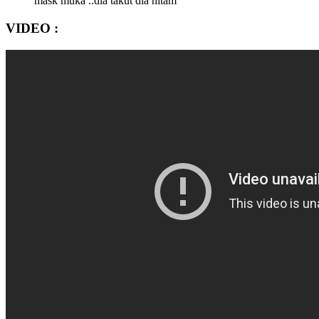
mask muka ..dia takut dia hitam
VIDEO :