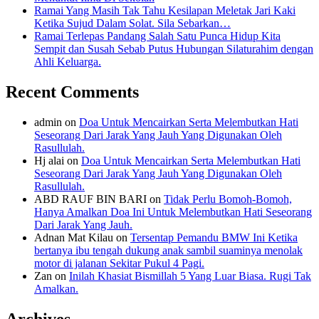
Ramai Yang Masih Tak Tahu Kesilapan Meletak Jari Kaki
Ketika Sujud Dalam Solat. Sila Sebarkan…
Ramai Terlepas Pandang Salah Satu Punca Hidup Kita
Sempit dan Susah Sebab Putus Hubungan Silaturahim dengan
Ahli Keluarga.
Recent Comments
admin
on
Doa Untuk Mencairkan Serta Melembutkan Hati
Seseorang Dari Jarak Yang Jauh Yang Digunakan Oleh
Rasullulah.
Hj alai
on
Doa Untuk Mencairkan Serta Melembutkan Hati
Seseorang Dari Jarak Yang Jauh Yang Digunakan Oleh
Rasullulah.
ABD RAUF BIN BARI
on
Tidak Perlu Bomoh-Bomoh,
Hanya Amalkan Doa Ini Untuk Melembutkan Hati Seseorang
Dari Jarak Yang Jauh.
Adnan Mat Kilau
on
Tersentap Pemandu BMW Ini Ketika
bertanya ibu tengah dukung anak sambil suaminya menolak
motor di jalanan Sekitar Pukul 4 Pagi.
Zan
on
Inilah Khasiat Bismillah 5 Yang Luar Biasa. Rugi Tak
Amalkan.
Archives