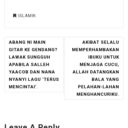
ISLAMIK
POST
ABANG NI MAIN
AKIBAT SELALU
NAVIGATION
GITAR KE GENDANG?
MEMPERHAMBAKAN
LAWAK SUNGGUH
IBUKU UNTUK
APABILA SALLEH
MENJAGA CUCU,
YAACOB DAN NANA
ALLAH DATANGKAN
NYANYI LAGU ‘TERUS
BALA YANG
MENCINTAI’.
PELAHAN-LAHAN
MENGHANCURIKU.
Leave A Reply