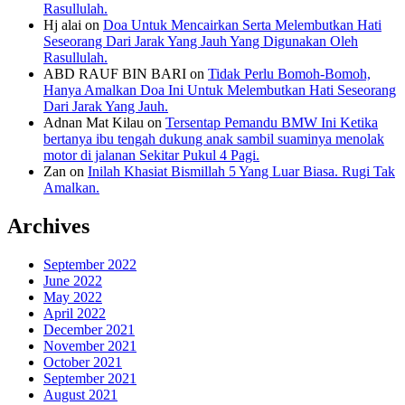
Rasullulah.
Hj alai
on
Doa Untuk Mencairkan Serta Melembutkan Hati
Seseorang Dari Jarak Yang Jauh Yang Digunakan Oleh
Rasullulah.
ABD RAUF BIN BARI
on
Tidak Perlu Bomoh-Bomoh,
Hanya Amalkan Doa Ini Untuk Melembutkan Hati Seseorang
Dari Jarak Yang Jauh.
Adnan Mat Kilau
on
Tersentap Pemandu BMW Ini Ketika
bertanya ibu tengah dukung anak sambil suaminya menolak
motor di jalanan Sekitar Pukul 4 Pagi.
Zan
on
Inilah Khasiat Bismillah 5 Yang Luar Biasa. Rugi Tak
Amalkan.
Archives
September 2022
June 2022
May 2022
April 2022
December 2021
November 2021
October 2021
September 2021
August 2021