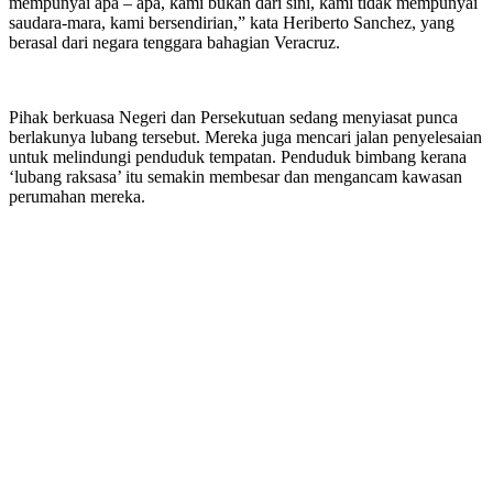
mempunyai apa – apa, kami bukan dari sini, kami tidak mempunyai
saudara-mara, kami bersendirian,” kata Heriberto Sanchez, yang
berasal dari negara tenggara bahagian Veracruz.
Pihak berkuasa Negeri dan Persekutuan sedang menyiasat punca
berlakunya lubang tersebut. Mereka juga mencari jalan penyelesaian
untuk melindungi penduduk tempatan. Penduduk bimbang kerana
‘lubang raksasa’ itu semakin membesar dan mengancam kawasan
perumahan mereka.