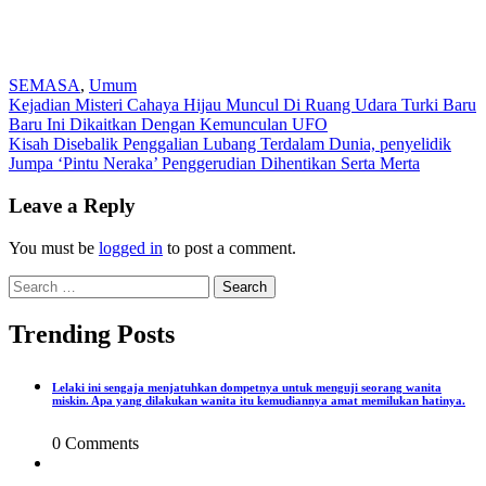
SEMASA
,
Umum
Post
Kejadian Misteri Cahaya Hijau Muncul Di Ruang Udara Turki Baru
Baru Ini Dikaitkan Dengan Kemunculan UFO
navigation
Kisah Disebalik Penggalian Lubang Terdalam Dunia, penyelidik
Jumpa ‘Pintu Neraka’ Penggerudian Dihentikan Serta Merta
Leave a Reply
You must be
logged in
to post a comment.
Search
for:
Trending Posts
Lelaki ini sengaja menjatuhkan dompetnya untuk menguji seorang wanita
miskin. Apa yang dilakukan wanita itu kemudiannya amat memilukan hatinya.
0 Comments