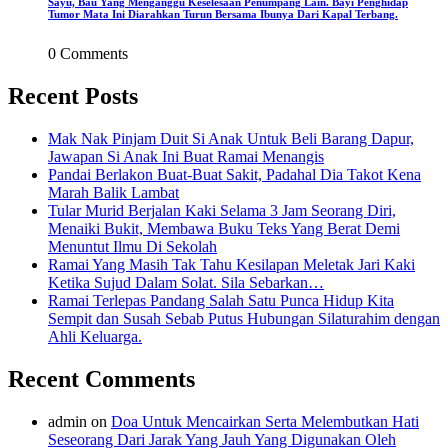
Sayu, Bau Yang Menganggu Keselesaan Penumpang Lain. Bayi Penghidap
Tumor Mata Ini Diarahkan Turun Bersama Ibunya Dari Kapal Terbang.
0 Comments
Recent Posts
Mak Nak Pinjam Duit Si Anak Untuk Beli Barang Dapur,
Jawapan Si Anak Ini Buat Ramai Menangis
Pandai Berlakon Buat-Buat Sakit, Padahal Dia Takot Kena
Marah Balik Lambat
Tular Murid Berjalan Kaki Selama 3 Jam Seorang Diri,
Menaiki Bukit, Membawa Buku Teks Yang Berat Demi
Menuntut Ilmu Di Sekolah
Ramai Yang Masih Tak Tahu Kesilapan Meletak Jari Kaki
Ketika Sujud Dalam Solat. Sila Sebarkan…
Ramai Terlepas Pandang Salah Satu Punca Hidup Kita
Sempit dan Susah Sebab Putus Hubungan Silaturahim dengan
Ahli Keluarga.
Recent Comments
admin
on
Doa Untuk Mencairkan Serta Melembutkan Hati
Seseorang Dari Jarak Yang Jauh Yang Digunakan Oleh