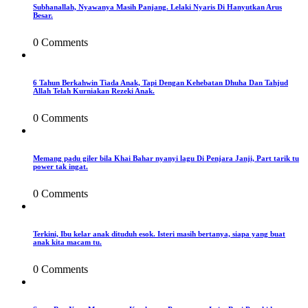
Subhanallah, Nyawanya Masih Panjang. Lelaki Nyaris Di Hanyutkan Arus
Besar.
0 Comments
6 Tahun Berkahwin Tiada Anak, Tapi Dengan Kehebatan Dhuha Dan Tahjud
Allah Telah Kurniakan Rezeki Anak.
0 Comments
Memang padu giler bila Khai Bahar nyanyi lagu Di Penjara Janji, Part tarik tu
power tak ingat.
0 Comments
Terkini, Ibu kelar anak dituduh esok. Isteri masih bertanya, siapa yang buat
anak kita macam tu.
0 Comments