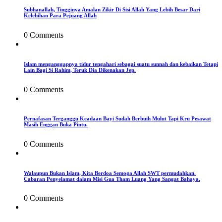
Subhanallah, Tingginya Amalan Zikir Di Sisi Allah Yang Lebih Besar Dari
Kelebihan Para Pejuang Allah
0 Comments
Islam menganggapnya tidur tengahari sebagai suatu sunnah dan kebaikan Tetapi
Lain Bagi Si Rahim, Teruk Dia Dikenakan Jep.
0 Comments
Pernafasan Terganggu Keadaan Bayi Sudah Berbuih Mulut Tapi Kru Pesawat
Masih Enggan Buka Pintu.
0 Comments
Walaupun Bukan Islam, Kita Berdoa Semoga Allah SWT permudahkan.
Cabaran Penyelamat dalam Misi Gua Tham Luang Yang Sangat Bahaya.
0 Comments