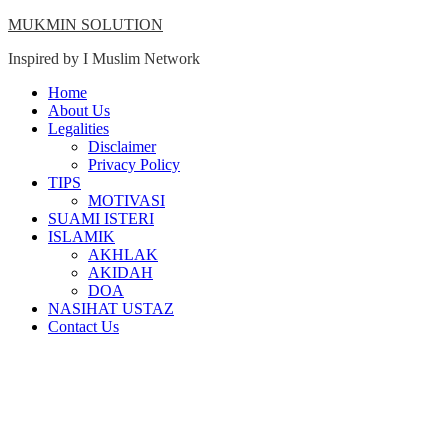
Skip
MUKMIN SOLUTION
to
Inspired by I Muslim Network
content
Close
Home
Menu
About Us
Legalities
Disclaimer
Privacy Policy
TIPS
MOTIVASI
SUAMI ISTERI
ISLAMIK
AKHLAK
AKIDAH
DOA
NASIHAT USTAZ
Contact Us