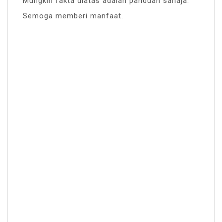
Mungkin fakta diatas adalah panduan sahaja.
Semoga memberi manfaat.