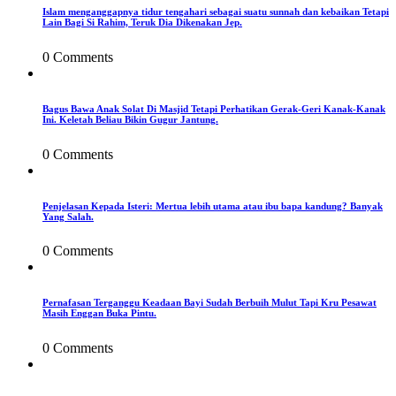
Islam menganggapnya tidur tengahari sebagai suatu sunnah dan kebaikan Tetapi
Lain Bagi Si Rahim, Teruk Dia Dikenakan Jep.
0 Comments
Bagus Bawa Anak Solat Di Masjid Tetapi Perhatikan Gerak-Geri Kanak-Kanak
Ini. Keletah Beliau Bikin Gugur Jantung.
0 Comments
Penjelasan Kepada Isteri: Mertua lebih utama atau ibu bapa kandung? Banyak
Yang Salah.
0 Comments
Pernafasan Terganggu Keadaan Bayi Sudah Berbuih Mulut Tapi Kru Pesawat
Masih Enggan Buka Pintu.
0 Comments