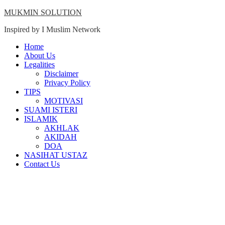
Skip
MUKMIN SOLUTION
to
Inspired by I Muslim Network
content
Close
Home
Menu
About Us
Legalities
Disclaimer
Privacy Policy
TIPS
MOTIVASI
SUAMI ISTERI
ISLAMIK
AKHLAK
AKIDAH
DOA
NASIHAT USTAZ
Contact Us