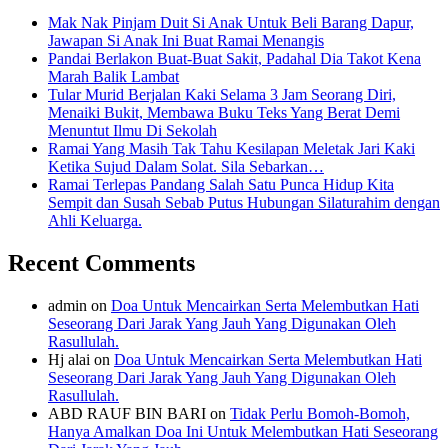
Mak Nak Pinjam Duit Si Anak Untuk Beli Barang Dapur,
Jawapan Si Anak Ini Buat Ramai Menangis
Pandai Berlakon Buat-Buat Sakit, Padahal Dia Takot Kena
Marah Balik Lambat
Tular Murid Berjalan Kaki Selama 3 Jam Seorang Diri,
Menaiki Bukit, Membawa Buku Teks Yang Berat Demi
Menuntut Ilmu Di Sekolah
Ramai Yang Masih Tak Tahu Kesilapan Meletak Jari Kaki
Ketika Sujud Dalam Solat. Sila Sebarkan…
Ramai Terlepas Pandang Salah Satu Punca Hidup Kita
Sempit dan Susah Sebab Putus Hubungan Silaturahim dengan
Ahli Keluarga.
Recent Comments
admin
on
Doa Untuk Mencairkan Serta Melembutkan Hati
Seseorang Dari Jarak Yang Jauh Yang Digunakan Oleh
Rasullulah.
Hj alai
on
Doa Untuk Mencairkan Serta Melembutkan Hati
Seseorang Dari Jarak Yang Jauh Yang Digunakan Oleh
Rasullulah.
ABD RAUF BIN BARI
on
Tidak Perlu Bomoh-Bomoh,
Hanya Amalkan Doa Ini Untuk Melembutkan Hati Seseorang