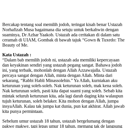
Bercakap tentang soal memilih jodoh, teringat kisah benar Ustazah
Norhafizah Musa bagaimana dia setuju untuk berkahwin dengan
suaminya, Dr Azhar Yaakob. Ustazah ada ceritakan di dalam satu
ceramah di UIAM, Gombak di bawah tajuk “Gown & Tuxedo: The
Beauty of Me.
Kata Ustazah :
“Dalam bab memilih jodoh ni, ustazah ada memiliki kepercayaan
dan keyakinan sendiri yang ustazah pegang sangat. Bahawa jodoh
ini, yang terbaik, mohonlah dengan Allah Azzawajalla. Ustazah
percaya sangat dengan Allah, minta dengan Allah. Minta dari
sekarang, “Rabbi Habli Minassolehin.” Ya Allah, kurniakan aku
keturunan yang soleh-soleh. Nak keturunan soleh, mak kena soleh.
Nak keturunan soleh, pasti kita dapat suami yang soleh. Sebab kita
mintak seluruh keturunan kita, ada lagi darah daging kita walaupun
tujuh keturunan, soleh belaker. Kita mohon dengan Allah, jumpa
insyaAllah. Kalau tak jumpa kat dunia, pun kat akhirat. Allah jawab
kita punya permintaan.
Sebelum umur ustazah 18 tahun, ustazah bergelumang dengan
pakwe makwe, tapi lepas umur 18 tahun, memang tak de langsung