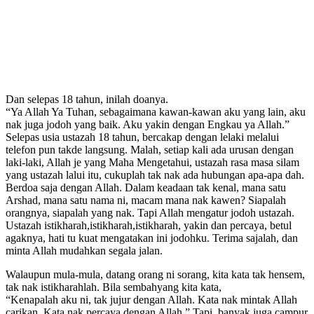
Dan selepas 18 tahun, inilah doanya.
“Ya Allah Ya Tuhan, sebagaimana kawan-kawan aku yang lain, aku
nak juga jodoh yang baik. Aku yakin dengan Engkau ya Allah.”
Selepas usia ustazah 18 tahun, bercakap dengan lelaki melalui
telefon pun takde langsung. Malah, setiap kali ada urusan dengan
laki-laki, Allah je yang Maha Mengetahui, ustazah rasa masa silam
yang ustazah lalui itu, cukuplah tak nak ada hubungan apa-apa dah.
Berdoa saja dengan Allah. Dalam keadaan tak kenal, mana satu
Arshad, mana satu nama ni, macam mana nak kawen? Siapalah
orangnya, siapalah yang nak. Tapi Allah mengatur jodoh ustazah.
Ustazah istikharah,istikharah,istikharah, yakin dan percaya, betul
agaknya, hati tu kuat mengatakan ini jodohku. Terima sajalah, dan
minta Allah mudahkan segala jalan.
Walaupun mula-mula, datang orang ni sorang, kita kata tak hensem,
tak nak istikharahlah. Bila sembahyang kita kata,
“Kenapalah aku ni, tak jujur dengan Allah. Kata nak mintak Allah
carikan. Kata nak percaya dengan Allah.” Tapi, banyak juga campur