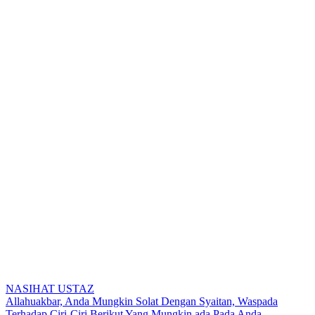
NASIHAT USTAZ
Post
Allahuakbar, Anda Mungkin Solat Dengan Syaitan, Waspada
Terhadap Ciri-Ciri Berikut Yang Mungkin ada Pada Anda.