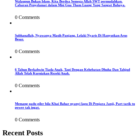
Walaupun Bukan Islam, Kita Berdoa Semoga Allah SWT permudahkan.
Cabaran Penyelamat dalam Misi Gua Tham Luang Yang Sangat Bahaya.
0 Comments
Subhanallah, Nyawanya Masih Panjang. Lelaki Nyaris Di Hanyutkan Arus
Besar.
0 Comments
6 Tahun Berkahwin Tiada Anak, Tapi Dengan Kehebatan Dhuha Dan Tahjud
Allah Telah Kurniakan Rezeki Anak.
0 Comments
Memang padu giler bila Khai Bahar nyanyi lagu Di Penjara Janji, Part tarik tu
power tak ingat.
0 Comments
Recent Posts