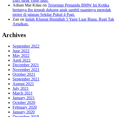
Dari Jarak Yang Jauh.
Adnan Mat Kilau
on
Tersentap Pemandu BMW Ini Ketika
bertanya ibu tengah dukung anak sambil suaminya menolak
motor di jalanan Sekitar Pukul 4 Pagi.
Zan
on
Inilah Khasiat Bismillah 5 Yang Luar Biasa. Rugi Tak
Amalkan.
Archives
September 2022
June 2022
May 2022
April 2022
December 2021
November 2021
October 2021
September 2021
August 2021
July 2021
March 2021
January 2021
October 2020
February 2020
January 2020
December 2019