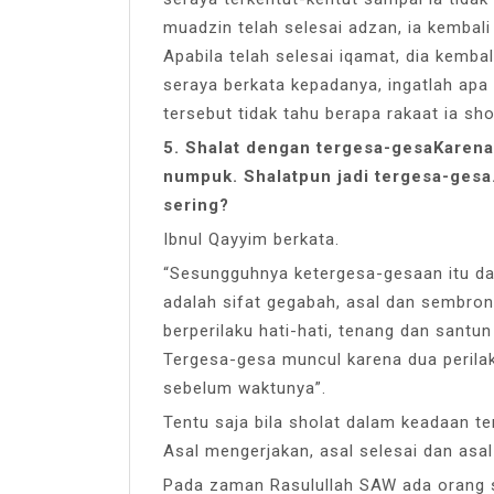
muadzin telah selesai adzan, ia kembali 
Apabila telah selesai iqamat, dia kembal
seraya berkata kepadanya, ingatlah apa
tersebut tidak tahu berapa rakaat ia sho
5. Shalat dengan tergesa-gesaKarena 
numpuk. Shalatpun jadi tergesa-gesa
sering?
Ibnul Qayyim berkata.
“Sesungguhnya ketergesa-gesaan itu da
adalah sifat gegabah, asal dan sembro
berperilaku hati-hati, tenang dan sant
Tergesa-gesa muncul karena dua perilak
sebelum waktunya”.
Tentu saja bila sholat dalam keadaan t
Asal mengerjakan, asal selesai dan asal
Pada zaman Rasulullah SAW ada orang s