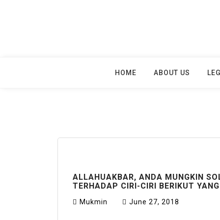
Skip
to
content
HOME
ABOUT US
LEG
ALLAHUAKBAR, ANDA MUNGKIN SO
TERHADAP CIRI-CIRI BERIKUT YAN
Mukmin
June 27, 2018