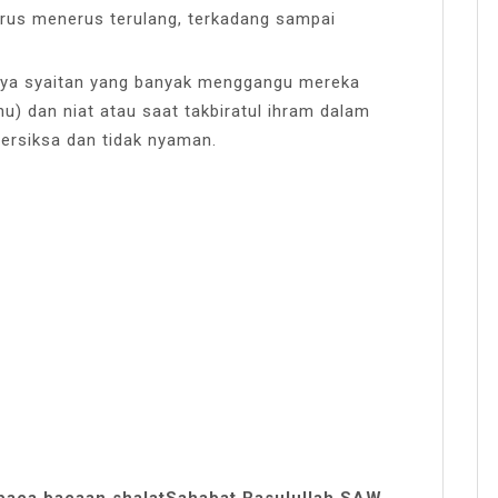
erus menerus terulang, terkadang sampai
daya syaitan yang banyak menggangu mereka
) dan niat atau saat takbiratul ihram dalam
ersiksa dan tidak nyaman.
mbaca bacaan shalatSahabat Rasulullah SAW