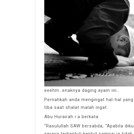
eeehm…enaknya daging ayam ini…
Pernahkah anda mengingat hal-hal yang 
tiba saat shalat malah ingat.
Abu Hurairah r.a berkata:
“Rasulullah SAW bersabda, “Apabila dik
seraya terkentut-kentut sampai ia tida