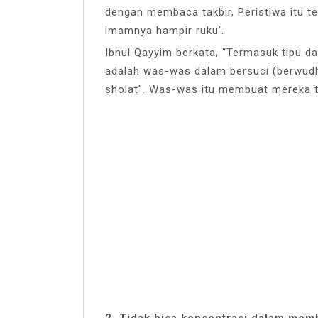
dengan membaca takbir, Peristiwa itu t
imamnya hampir ruku’.
Ibnul Qayyim berkata, “Termasuk tipu 
adalah was-was dalam bersuci (berwudhu
sholat”. Was-was itu membuat mereka t
2. Tidak bisa konsentrasi dalam me