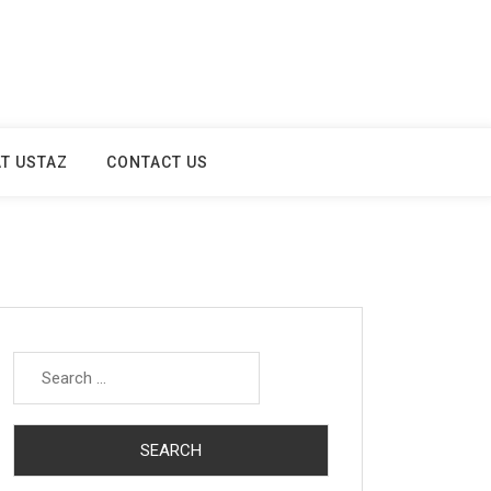
T USTAZ
CONTACT US
Search
for: