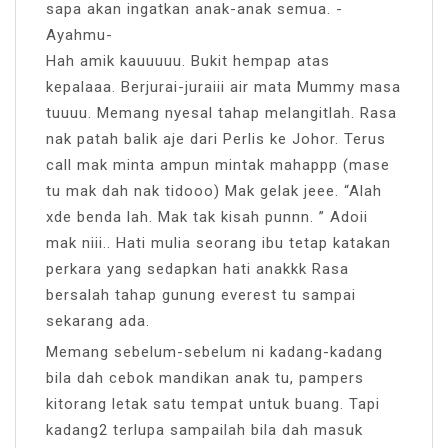
sapa akan ingatkan anak-anak semua. -
Ayahmu-
Hah amik kauuuuu. Bukit hempap atas
kepalaaa. Berjurai-juraiii air mata Mummy masa
tuuuu. Memang nyesal tahap melangitlah. Rasa
nak patah balik aje dari Perlis ke Johor. Terus
call mak minta ampun mintak mahappp (mase
tu mak dah nak tidooo) Mak gelak jeee. “Alah
xde benda lah. Mak tak kisah punnn. ” Adoii
mak niii.. Hati mulia seorang ibu tetap katakan
perkara yang sedapkan hati anakkk Rasa
bersalah tahap gunung everest tu sampai
sekarang ada.
Memang sebelum-sebelum ni kadang-kadang
bila dah cebok mandikan anak tu, pampers
kitorang letak satu tempat untuk buang. Tapi
kadang2 terlupa sampailah bila dah masuk