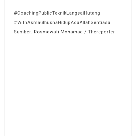
#CoachingPublicTeknikLangsaiHutang
#WithAsmaulhusnaHidupAdaAllahSentiasa
Sumber:
Rosmawati Mohamad
/ Thereporter