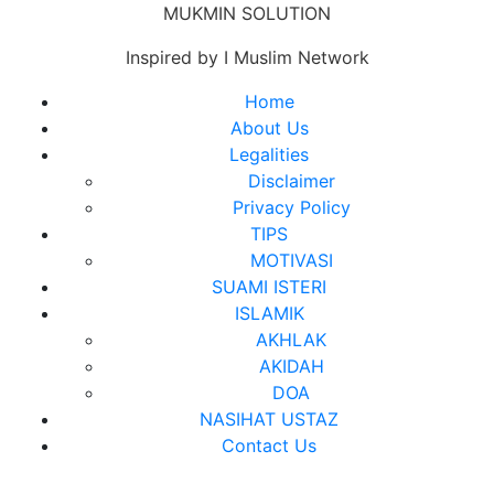
Skip
MUKMIN SOLUTION
to
Inspired by I Muslim Network
content
Close
Home
Menu
About Us
Legalities
Disclaimer
Privacy Policy
TIPS
MOTIVASI
SUAMI ISTERI
ISLAMIK
AKHLAK
AKIDAH
DOA
NASIHAT USTAZ
Contact Us