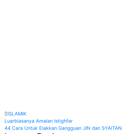
ISLAMIK
Post
Luarbiasanya Amalan Istighfar
44 Cara Untuk Elakkan Gangguan JIN dan SYAITAN
navigation