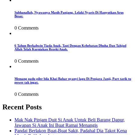
Subhanallah, Nyawanya Masih Panjang. Lelaki Nyaris Di Hanyutkan Arus
Besar.
0 Comments
6 Tahun Berkahwin Tiada Anak, Tapi Dengan Kehebatan Dhuha Dan Tahjud
Allah Telah Kurniakan Rezeki Anak.
0 Comments
Memang padu giler bila Khai Bahar nyanyi lagu Di Penjara Janji, Part tarik tu
power tak ingat.
0 Comments
Recent Posts
Mak Nak Pinjam Duit Si Anak Untuk Beli Barang Dapur,
Jawapan Si Anak Ini Buat Ramai Menangis
Pandai Berlakon Buat-Buat Sakit, Padahal Dia Takot Kena