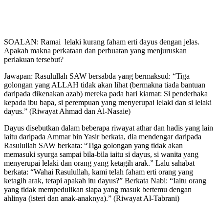
SOALAN: Ramai lelaki kurang faham erti dayus dengan jelas.
Apakah makna perkataan dan perbuatan yang menjuruskan
perlakuan tersebut?
Jawapan: Rasulullah SAW bersabda yang bermaksud: “Tiga
golongan yang ALLAH tidak akan lihat (bermakna tiada bantuan
daripada dikenakan azab) mereka pada hari kiamat: Si penderhaka
kepada ibu bapa, si perempuan yang menyerupai lelaki dan si lelaki
dayus.” (Riwayat Ahmad dan Al-Nasaie)
Dayus disebutkan dalam beberapa riwayat athar dan hadis yang lain
iaitu daripada Ammar bin Yasir berkata, dia mendengar daripada
Rasulullah SAW berkata: “Tiga golongan yang tidak akan
memasuki syurga sampai bila-bila iaitu si dayus, si wanita yang
menyerupai lelaki dan orang yang ketagih arak.” Lalu sahabat
berkata: “Wahai Rasulullah, kami telah faham erti orang yang
ketagih arak, tetapi apakah itu dayus?” Berkata Nabi: “Iaitu orang
yang tidak mempedulikan siapa yang masuk bertemu dengan
ahlinya (isteri dan anak-anaknya).” (Riwayat Al-Tabrani)