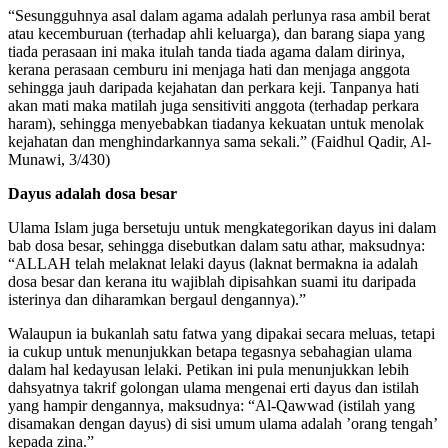
“Sesungguhnya asal dalam agama adalah perlunya rasa ambil berat
atau kecemburuan (terhadap ahli keluarga), dan barang siapa yang
tiada perasaan ini maka itulah tanda tiada agama dalam dirinya,
kerana perasaan cemburu ini menjaga hati dan menjaga anggota
sehingga jauh daripada kejahatan dan perkara keji. Tanpanya hati
akan mati maka matilah juga sensitiviti anggota (terhadap perkara
haram), sehingga menyebabkan tiadanya kekuatan untuk menolak
kejahatan dan menghindarkannya sama sekali.” (Faidhul Qadir, Al-
Munawi, 3/430)
Dayus adalah dosa besar
Ulama Islam juga bersetuju untuk mengkategorikan dayus ini dalam
bab dosa besar, sehingga disebutkan dalam satu athar, maksudnya:
“ALLAH telah melaknat lelaki dayus (laknat bermakna ia adalah
dosa besar dan kerana itu wajiblah dipisahkan suami itu daripada
isterinya dan diharamkan bergaul dengannya).”
Walaupun ia bukanlah satu fatwa yang dipakai secara meluas, tetapi
ia cukup untuk menunjukkan betapa tegasnya sebahagian ulama
dalam hal kedayusan lelaki. Petikan ini pula menunjukkan lebih
dahsyatnya takrif golongan ulama mengenai erti dayus dan istilah
yang hampir dengannya, maksudnya: “Al-Qawwad (istilah yang
disamakan dengan dayus) di sisi umum ulama adalah ’orang tengah’
kepada zina.”