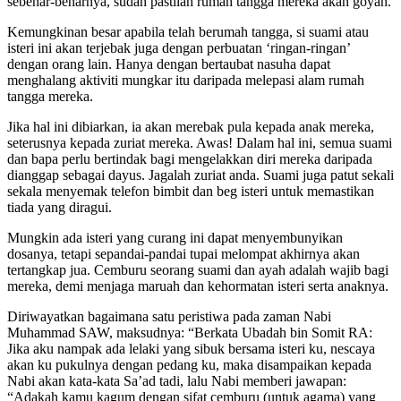
sebenar-benarnya, sudah pastilah rumah tangga mereka akan goyah.
Kemungkinan besar apabila telah berumah tangga, si suami atau
isteri ini akan terjebak juga dengan perbuatan ‘ringan-ringan’
dengan orang lain. Hanya dengan bertaubat nasuha dapat
menghalang aktiviti mungkar itu daripada melepasi alam rumah
tangga mereka.
Jika hal ini dibiarkan, ia akan merebak pula kepada anak mereka,
seterusnya kepada zuriat mereka. Awas! Dalam hal ini, semua suami
dan bapa perlu bertindak bagi mengelakkan diri mereka daripada
dianggap sebagai dayus. Jagalah zuriat anda. Suami juga patut sekali
sekala menyemak telefon bimbit dan beg isteri untuk memastikan
tiada yang diragui.
Mungkin ada isteri yang curang ini dapat menyembunyikan
dosanya, tetapi sepandai-pandai tupai melompat akhirnya akan
tertangkap jua. Cemburu seorang suami dan ayah adalah wajib bagi
mereka, demi menjaga maruah dan kehormatan isteri serta anaknya.
Diriwayatkan bagaimana satu peristiwa pada zaman Nabi
Muhammad SAW, maksudnya: “Berkata Ubadah bin Somit RA:
Jika aku nampak ada lelaki yang sibuk bersama isteri ku, nescaya
akan ku pukulnya dengan pedang ku, maka disampaikan kepada
Nabi akan kata-kata Sa’ad tadi, lalu Nabi memberi jawapan:
“Adakah kamu kagum dengan sifat cemburu (untuk agama) yang