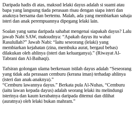
Daripada hadis di atas, maksud lelaki dayus adalah si suami atau
bapa yang langsung tiada perasaan risau dengan siapa isteri dan
anaknya bersama dan bertemu. Malah, ada yang membiarkan sahaja
isteri dan anak perempuannya dipegang lelaki lain.
Soalan yang sama daripada sahabat mengenai siapakah dayus? Lalu
jawab Nabi SAW, maksudnya: “Apakah dayus itu wahai
Rasulullah?” Jawab Nabi: “Iaitu seseorang (lelaki) yang
membiarkan kejahatan (zina, membuka aurat, bergaul bebas)
dilakukan oleh ahlinya (isteri dan keluarganya).” (Riwayat Al-
Tabrani dan Al-Baihaqi).
Tafsiran golongan ulama berkenaan istilah dayus adalah “Seseorang
yang tidak ada perasaan cemburu (kerana iman) terhadap ahlinya
(isteri dan anak-anaknya).”
“Cemburu lawannya dayus.” Berkata pula Al-Nuhas, “Cemburu
(iaitu lawan kepada dayus) adalah seorang lelaki itu melindungi
isterinya dan kaum kerabatnya daripada ditemui dan dilihat
(auratnya) oleh lelaki bukan mahram.”