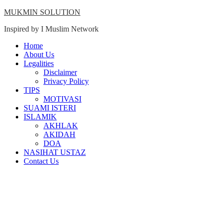
Skip
MUKMIN SOLUTION
to
Inspired by I Muslim Network
content
Close
Home
Menu
About Us
Legalities
Disclaimer
Privacy Policy
TIPS
MOTIVASI
SUAMI ISTERI
ISLAMIK
AKHLAK
AKIDAH
DOA
NASIHAT USTAZ
Contact Us