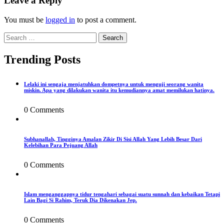
Leave a Reply
You must be
logged in
to post a comment.
Search
for:
Trending Posts
Lelaki ini sengaja menjatuhkan dompetnya untuk menguji seorang wanita
miskin. Apa yang dilakukan wanita itu kemudiannya amat memilukan hatinya.
0 Comments
Subhanallah, Tingginya Amalan Zikir Di Sisi Allah Yang Lebih Besar Dari
Kelebihan Para Pejuang Allah
0 Comments
Islam menganggapnya tidur tengahari sebagai suatu sunnah dan kebaikan Tetapi
Lain Bagi Si Rahim, Teruk Dia Dikenakan Jep.
0 Comments