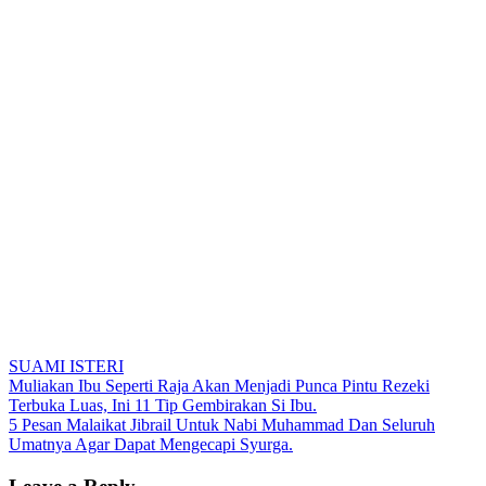
SUAMI ISTERI
Post
Muliakan Ibu Seperti Raja Akan Menjadi Punca Pintu Rezeki
Terbuka Luas, Ini 11 Tip Gembirakan Si Ibu.
navigation
5 Pesan Malaikat Jibrail Untuk Nabi Muhammad Dan Seluruh
Umatnya Agar Dapat Mengecapi Syurga.