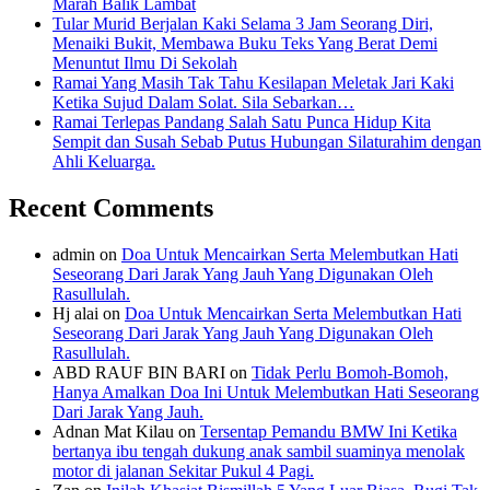
Marah Balik Lambat
Tular Murid Berjalan Kaki Selama 3 Jam Seorang Diri,
Menaiki Bukit, Membawa Buku Teks Yang Berat Demi
Menuntut Ilmu Di Sekolah
Ramai Yang Masih Tak Tahu Kesilapan Meletak Jari Kaki
Ketika Sujud Dalam Solat. Sila Sebarkan…
Ramai Terlepas Pandang Salah Satu Punca Hidup Kita
Sempit dan Susah Sebab Putus Hubungan Silaturahim dengan
Ahli Keluarga.
Recent Comments
admin
on
Doa Untuk Mencairkan Serta Melembutkan Hati
Seseorang Dari Jarak Yang Jauh Yang Digunakan Oleh
Rasullulah.
Hj alai
on
Doa Untuk Mencairkan Serta Melembutkan Hati
Seseorang Dari Jarak Yang Jauh Yang Digunakan Oleh
Rasullulah.
ABD RAUF BIN BARI
on
Tidak Perlu Bomoh-Bomoh,
Hanya Amalkan Doa Ini Untuk Melembutkan Hati Seseorang
Dari Jarak Yang Jauh.
Adnan Mat Kilau
on
Tersentap Pemandu BMW Ini Ketika
bertanya ibu tengah dukung anak sambil suaminya menolak
motor di jalanan Sekitar Pukul 4 Pagi.