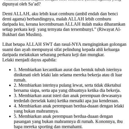
dipunyai oleh Sa’ad?
Demi ALLAH, aku lebih kuat cemburu (ambil endah dan benci
demi agama) berbandingnya, malah ALLAH lebih cemburu
daripada ku, kerana kecemburuan ALLAH itulah maka diharamkan
setiap perkara keji yang ternyata dan tersembunyi.” (Riwayat Al-
Bukhari dan Muslim).
Lihat betapa ALLAH SWT dan rasul-NYA menginginkan golongan
suami dan ayah mempunyai sifat pelindung kepada ahli keluarga
daripada melakukan sebarang perkara keji dan mungkar.
Lelaki menjadi dayus apabila:
1. Membiarkan kecantikan aurat dan bentuk tubuh isterinya
dinikmati oleh lelaki lain selama mereka bekerja atau di luar
rumah.
2. Membiarkan isterinya pulang lewat, serta tidak diketahui
bersama siapa, serta apa yang dibuatnya ketika dia bekerja.
3. Membiarkan aurat isteri dan anak perempuan dewasanya
terdedah (terselak kain) ketika menaiki apa jua kenderaan.
4. Membiarkan anak perempuan berdua-duaan dengan lelaki
yang bukan mahramnya.
5. Membiarkan anak perempuan berdua-duaan dengan
pasangan yang bukan mahramnya di rumah. Kononnya, ibu
bapa mereka sporting dan memahami.