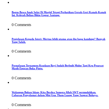
Bagus Bawa Anak Solat Di Masjid Tetapi Perhatikan Gerak-Geri Kanak-Kanak
Ini. Keletah Beliau Bikin Gugur Jantung.
0 Comments
Penjelasan Kepada Isteri: Mertua lebih utama atau ibu bapa kandung? Banyak
Yang Salah.
0 Comments
Pernafasan Terganggu Keadaan Bayi Sudah Berbuih Mulut Tapi Kru Pesawat
Masih Enggan Buka Pintu.
0 Comments
Walaupun Bukan Islam, Kita Berdoa Semoga Allah SWT permudahkan.
Cabaran Penyelamat dalam Misi Gua Tham Luang Yang Sangat Bahaya.
0 Comments