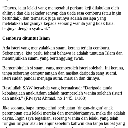
“Dayus, iaitu lelaki yang mengetahui perkara keji dilakukan oleh
ahlinya dan dia sekadar senyap dan tiada rasa cemburu (atau ingin
bertindak), dan termasuk juga ertinya adalah sesiapa yang
meletakkan tangannya kepada seorang wanita yang tidak halal
baginya dengan syahwat.”
Cemburu dituntut Islam
Ada isteri yang menyalahkan suami kerana terlalu cemburu.
Sebenarnya, kita perlu fahami bahawa ia adalah tuntutan Islam dan
menunjukkan suami yang bertanggungjawab.
Bergembiralah si suami yang memperoleh isteri solehah. Ini kerana,
tanpa sebarang campur tangan dan nasihat daripada sang suami,
isteri sudah pandai menjaga aurat, maruah dan dirinya.
Rasulullah SAW bersabda yang bermaksud: “Daripada tanda
kebahagiaan anak Adam adalah memperoleh wanita solehah (isteri
dan anak).” (Riwayat Ahmad, no 1445, 1/168)
Jika seorang bapa mengetahui perbuatan ‘ringan-ringan’ anak
perempuan atau lelaki mereka dan membiarkannya, maka dia adalah
dayus. Ingin saya tegaskan, seorang wanita dan lelaki yang telah
‘ringan-ringan’ atau terlanjur sebelum kahwin dan tanpa taubat yang