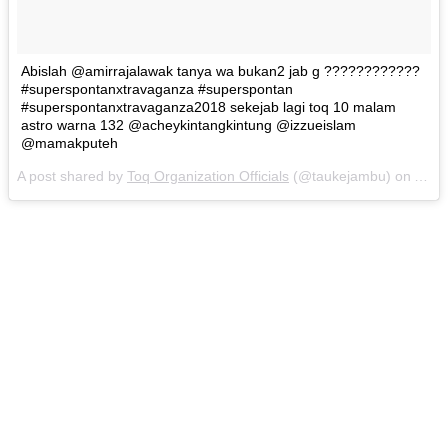
Abislah @amirrajalawak tanya wa bukan2 jab g ????????????
#superspontanxtravaganza #superspontan
#superspontanxtravaganza2018 sekejab lagi toq 10 malam
astro warna 132 @acheykintangkintung @izzueislam
@mamakputeh
A post shared by
Toq Organization Officials
(@taukejambu) on
Aug 