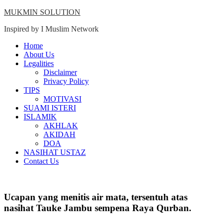
Skip
MUKMIN SOLUTION
to
Inspired by I Muslim Network
content
Close
Home
Menu
About Us
Legalities
Disclaimer
Privacy Policy
TIPS
MOTIVASI
SUAMI ISTERI
ISLAMIK
AKHLAK
AKIDAH
DOA
NASIHAT USTAZ
Contact Us
Ucapan yang menitis air mata, tersentuh atas
nasihat Tauke Jambu sempena Raya Qurban.