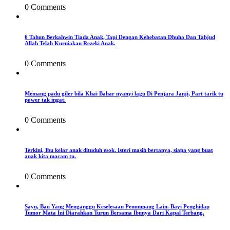
0 Comments
6 Tahun Berkahwin Tiada Anak, Tapi Dengan Kehebatan Dhuha Dan Tahjud
Allah Telah Kurniakan Rezeki Anak.
0 Comments
Memang padu giler bila Khai Bahar nyanyi lagu Di Penjara Janji, Part tarik tu
power tak ingat.
0 Comments
Terkini, Ibu kelar anak dituduh esok. Isteri masih bertanya, siapa yang buat
anak kita macam tu.
0 Comments
Sayu, Bau Yang Menganggu Keselesaan Penumpang Lain. Bayi Penghidap
Tumor Mata Ini Diarahkan Turun Bersama Ibunya Dari Kapal Terbang.