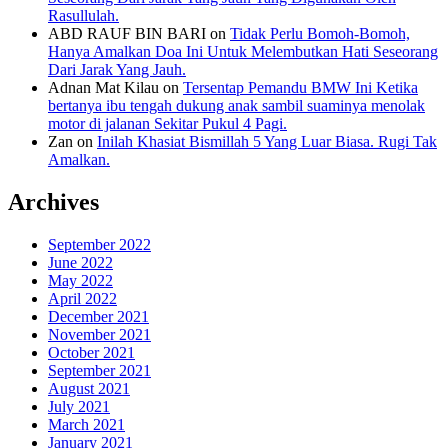
Rasullulah.
ABD RAUF BIN BARI
on
Tidak Perlu Bomoh-Bomoh,
Hanya Amalkan Doa Ini Untuk Melembutkan Hati Seseorang
Dari Jarak Yang Jauh.
Adnan Mat Kilau
on
Tersentap Pemandu BMW Ini Ketika
bertanya ibu tengah dukung anak sambil suaminya menolak
motor di jalanan Sekitar Pukul 4 Pagi.
Zan
on
Inilah Khasiat Bismillah 5 Yang Luar Biasa. Rugi Tak
Amalkan.
Archives
September 2022
June 2022
May 2022
April 2022
December 2021
November 2021
October 2021
September 2021
August 2021
July 2021
March 2021
January 2021