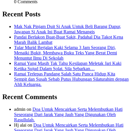
0 Comments
Recent Posts
Mak Nak Pinjam Duit Si Anak Untuk Beli Barang Dapur,
Jawapan Si Anak Ini Buat Ramai Menangis
Pandai Berlakon Buat-Buat Sakit, Padahal Dia Takot Kena
Marah Balik Lambat
Tular Murid Berjalan Kaki Selama 3 Jam Seorang Diri,
Menaiki Bukit, Membawa Buku Teks Yang Berat Demi
Menuntut Ilmu Di Sekolah
Ramai Yang Masih Tak Tahu Kesilapan Meletak Jari Kaki
Ketika Sujud Dalam Solat. Sila Sebarkan…
Ramai Terlepas Pandang Salah Satu Punca Hidup Kita
Sempit dan Susah Sebab Putus Hubungan Silaturahim dengan
Ahli Keluarga.
Recent Comments
admin
on
Doa Untuk Mencairkan Serta Melembutkan Hati
Seseorang Dari Jarak Yang Jauh Yang Digunakan Oleh
Rasullulah.
Hj alai
on
Doa Untuk Mencairkan Serta Melembutkan Hati
Seseorang Dari Jarak Yang Jauh Yang Digunakan Oleh