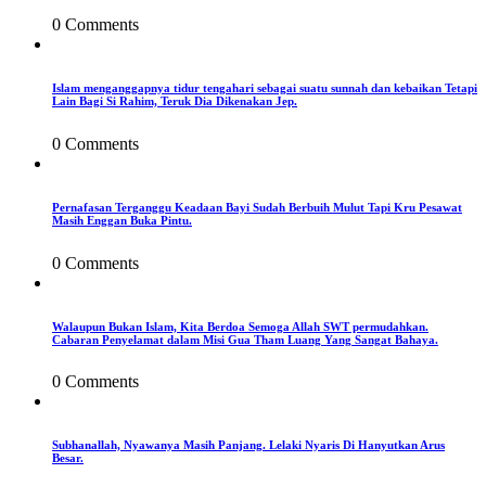
0 Comments
Islam menganggapnya tidur tengahari sebagai suatu sunnah dan kebaikan Tetapi
Lain Bagi Si Rahim, Teruk Dia Dikenakan Jep.
0 Comments
Pernafasan Terganggu Keadaan Bayi Sudah Berbuih Mulut Tapi Kru Pesawat
Masih Enggan Buka Pintu.
0 Comments
Walaupun Bukan Islam, Kita Berdoa Semoga Allah SWT permudahkan.
Cabaran Penyelamat dalam Misi Gua Tham Luang Yang Sangat Bahaya.
0 Comments
Subhanallah, Nyawanya Masih Panjang. Lelaki Nyaris Di Hanyutkan Arus
Besar.