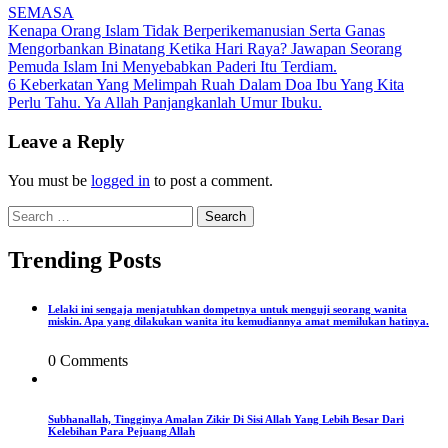
SEMASA
Post
Kenapa Orang Islam Tidak Berperikemanusian Serta Ganas
Mengorbankan Binatang Ketika Hari Raya? Jawapan Seorang
navigation
Pemuda Islam Ini Menyebabkan Paderi Itu Terdiam.
6 Keberkatan Yang Melimpah Ruah Dalam Doa Ibu Yang Kita
Perlu Tahu. Ya Allah Panjangkanlah Umur Ibuku.
Leave a Reply
You must be
logged in
to post a comment.
Search
for:
Trending Posts
Lelaki ini sengaja menjatuhkan dompetnya untuk menguji seorang wanita
miskin. Apa yang dilakukan wanita itu kemudiannya amat memilukan hatinya.
0 Comments
Subhanallah, Tingginya Amalan Zikir Di Sisi Allah Yang Lebih Besar Dari
Kelebihan Para Pejuang Allah